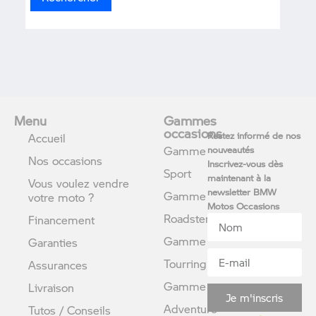
Menu
Gammes
occasions
Restez informé de nos
Accueil
Gamme
nouveautés
Nos occasions
Inscrivez-vous dès
Sport
maintenant à la
Vous voulez vendre
newsletter BMW
Gamme
votre moto ?
Motos Occasions
Roadster
Financement
Gamme
Garanties
Tourring
Assurances
Gamme
Livraison
Je m'inscris
Adventure
Tutos / Conseils