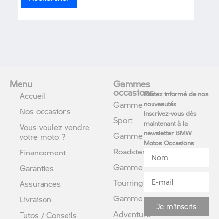
Menu
Gammes
occasions
Restez informé de nos
Accueil
Gamme
nouveautés
Nos occasions
Inscrivez-vous dès
Sport
maintenant à la
Vous voulez vendre
newsletter BMW
Gamme
votre moto ?
Motos Occasions
Roadster
Financement
Gamme
Garanties
Tourring
Assurances
Gamme
Livraison
Je m'inscris
Adventure
Tutos / Conseils