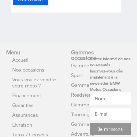
Menu
Gammes
occasions
Restez informé de nos
Accueil
Gamme
nouveautés
Nos occasions
Inscrivez-vous dès
Sport
maintenant à la
Vous voulez vendre
newsletter BMW
Gamme
votre moto ?
Motos Occasions
Roadster
Financement
Gamme
Garanties
Tourring
Assurances
Gamme
Livraison
Je m'inscris
Adventure
Tutos / Conseils