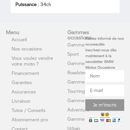
Puissance
: 34ch
Menu
Gammes
occasions
Restez informé de nos
Accueil
Gamme
nouveautés
Nos occasions
Inscrivez-vous dès
Sport
maintenant à la
Vous voulez vendre
newsletter BMW
Gamme
votre moto ?
Motos Occasions
Roadster
Financement
Gamme
Garanties
Tourring
Assurances
Gamme
Livraison
Je m'inscris
Adventure
Tutos / Conseils
Gamme
Abonnement pro
Urban
Contact