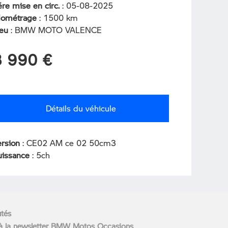
re mise en circ.
: 05-08-2025
ilométrage
: 1500 km
ieu
: BMW MOTO VALENCE
3 990 €
Détails du véhicule
ersion
: CE02 AM ce 02 50cm3
uissance
: 5ch
utés
 à la newsletter BMW Motos Occasions