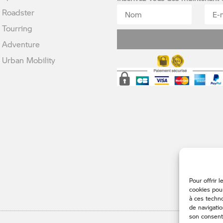
Roadster
Tourring
Adventure
rban Mobility
Pour offrir 
cookies pour
à ces techn
de navigatio
son consente