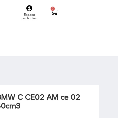
0
Espace
particulier
BMW C CE02 AM ce 02
50cm3