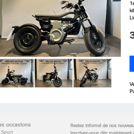
1é
k
L
V
P
s occasions
Restez informé de nos nouvea
Sport
Inscrivez-vous dès maintenant