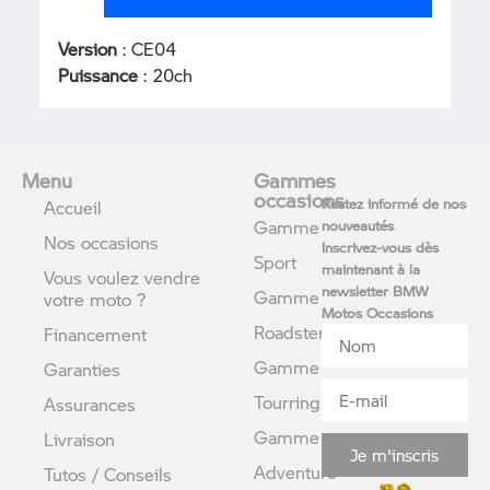
Version
: CE04
Puissance
: 20ch
Menu
Gammes
occasions
Restez informé de nos
Accueil
Gamme
nouveautés
Nos occasions
Inscrivez-vous dès
Sport
maintenant à la
Vous voulez vendre
newsletter BMW
Gamme
votre moto ?
Motos Occasions
Roadster
Financement
Gamme
Garanties
Tourring
Assurances
Gamme
Livraison
Je m'inscris
Adventure
Tutos / Conseils