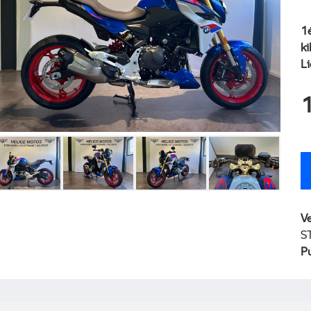
1é
k
L
V
S
P