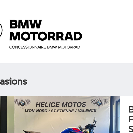
asions
F