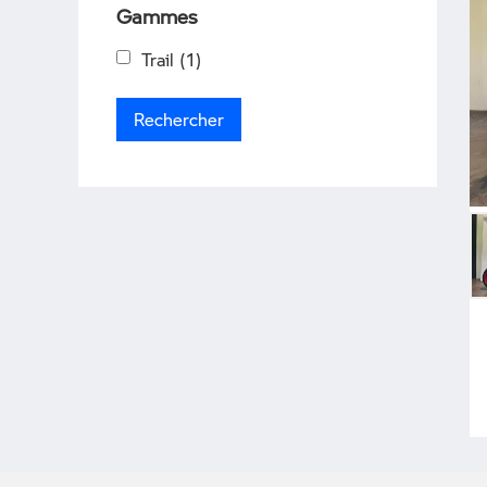
Gammes
Trail
(1)