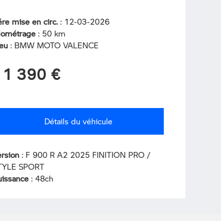
re mise en circ.
: 12-03-2026
ilométrage
: 50 km
ieu
: BMW MOTO VALENCE
11 390 €
Détails du véhicule
ersion
: F 900 R A2 2025 FINITION PRO /
TYLE SPORT
uissance
: 48ch