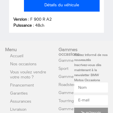
Détails du véhicule
Version
: F 900 R A2
Puissance
: 48ch
Menu
Gammes
occasions
Restez informé de nos
Accueil
Gamme
nouveautés
Nos occasions
Inscrivez-vous dès
Sport
maintenant à la
Vous voulez vendre
newsletter BMW
Gamme
votre moto ?
Motos Occasions
Roadster
Financement
Gamme
Garanties
Tourring
Assurances
Gamme
Livraison
Je m'inscris