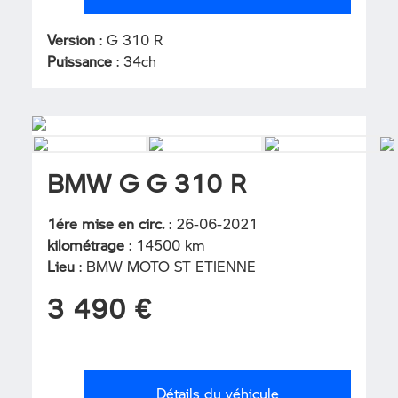
Version
: G 310 R
Puissance
: 34ch
BMW G G 310 R
1ére mise en circ.
: 26-06-2021
kilométrage
: 14500 km
Lieu
: BMW MOTO ST ETIENNE
3 490 €
Détails du véhicule