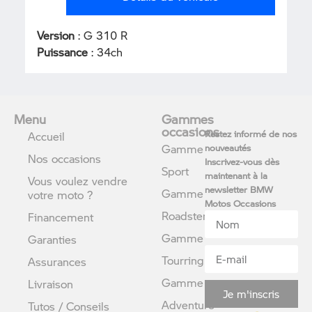
Version
: G 310 R
Puissance
: 34ch
Menu
Gammes
occasions
Restez informé de nos
Accueil
Gamme
nouveautés
Nos occasions
Inscrivez-vous dès
Sport
maintenant à la
Vous voulez vendre
newsletter BMW
Gamme
votre moto ?
Motos Occasions
Roadster
Financement
Gamme
Garanties
Tourring
Assurances
Gamme
Livraison
Je m'inscris
Adventure
Tutos / Conseils