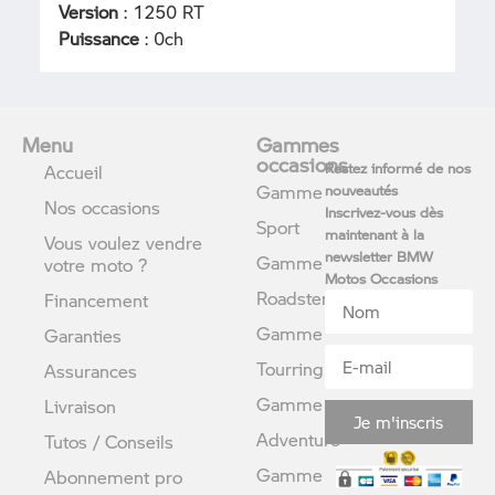
Version
: 1250 RT
Puissance
: 0ch
Menu
Gammes
occasions
Restez informé de nos
Accueil
Gamme
nouveautés
Nos occasions
Inscrivez-vous dès
Sport
maintenant à la
Vous voulez vendre
newsletter BMW
Gamme
votre moto ?
Motos Occasions
Roadster
Financement
Gamme
Garanties
Tourring
Assurances
Gamme
Livraison
Je m'inscris
Adventure
Tutos / Conseils
Gamme
Abonnement pro