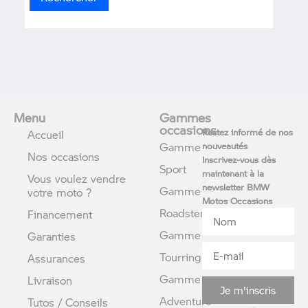
Menu
Gammes
occasions
Restez informé de nos
Accueil
Gamme
nouveautés
Nos occasions
Inscrivez-vous dès
Sport
maintenant à la
Vous voulez vendre
newsletter BMW
Gamme
votre moto ?
Motos Occasions
Roadster
Financement
Gamme
Garanties
Tourring
Assurances
Gamme
Livraison
Je m'inscris
Adventure
Tutos / Conseils