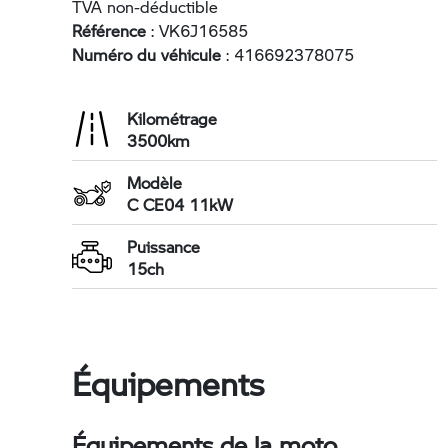
TVA non-déductible
Référence
: VK6J16585
Numéro du véhicule
: 416692378075
Kilométrage
3500km
Modèle
C CE04 11kW
Puissance
15ch
Équipements
Équipements de la moto