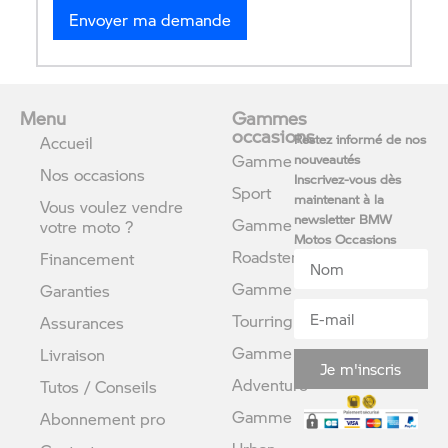
Menu
Gammes
occasions
Restez informé de nos
Accueil
Gamme
nouveautés
Nos occasions
Inscrivez-vous dès
Sport
maintenant à la
Vous voulez vendre
newsletter BMW
Gamme
votre moto ?
Motos Occasions
Roadster
Financement
Gamme
Garanties
Tourring
Assurances
Gamme
Livraison
Je m'inscris
Adventure
Tutos / Conseils
Gamme
Abonnement pro