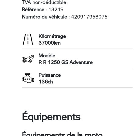
TVA non-déductible
Référence
: 1324S
Numéro du véhicule
: 420917958075
Kilométrage
37000km
Modèle
R R 1250 GS Adventure
Puissance
136ch
Équipements
Équipements de la moto