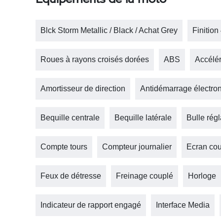
Blck Storm Metallic / Black / Achat Grey
Finition
Roues à rayons croisés dorées
ABS
Accélér
Amortisseur de direction
Antidémarrage électro
Bequille centrale
Bequille latérale
Bulle rég
Compte tours
Compteur journalier
Ecran cou
Feux de détresse
Freinage couplé
Horloge
Indicateur de rapport engagé
Interface Media