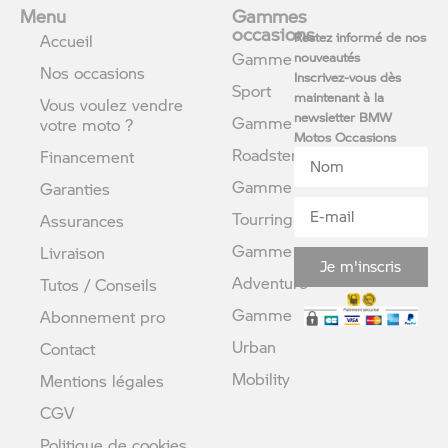
Menu
Gammes
occasions
Restez informé de nos
Accueil
Gamme
nouveautés
Nos occasions
Inscrivez-vous dès
Sport
maintenant à la
Vous voulez vendre
newsletter BMW
Gamme
votre moto ?
Motos Occasions
Roadster
Financement
Gamme
Garanties
Tourring
Assurances
Gamme
Livraison
Je m'inscris
Adventure
Tutos / Conseils
Gamme
Abonnement pro
Urban
Contact
Mobility
Mentions légales
CGV
Politique de cookies